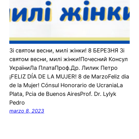
Зі святом весни, милі жінки! 8 БЕРЕЗНЯ Зі
святом весни, милі жінки!Почесний Консул
УкраїниЛа ПлатаПроф.Др. Лилик Петро
¡FELIZ DÍA DE LA MUJER! 8 de MarzoFeliz dia
de la Mujer! Cónsul Honorario de UcraniaLa
Plata, Pcia de Buenos AiresProf. Dr. Lylyk
Pedro
marzo 8, 2023