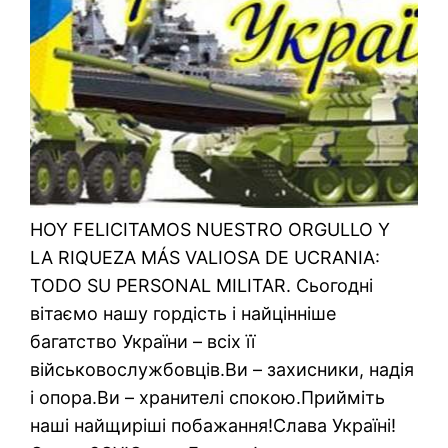
HOY FELICITAMOS NUESTRO ORGULLO Y
LA RIQUEZA MÁS VALIOSA DE UCRANIA:
TODO SU PERSONAL MILITAR. Сьогодні
вітаємо нашу гордість і найцінніше
багатство України – всіх її
військовослужбовців.Ви – захисники, надія
і опора.Ви – хранителі спокою.Прийміть
наші найщиріші побажання!Слава Україні!